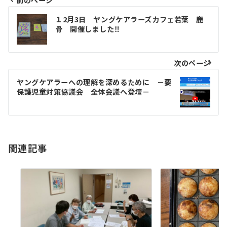
前のページ
投
１2月3日 ヤングケアラーズカフェ若葉 鹿
骨 開催しました‼
稿
ナ
次のページ
ビ
ヤングケアラーへの理解を深めるために －要
ゲ
保護児童対策協議会 全体会議へ登壇－
ー
シ
関連記事
ョ
ン