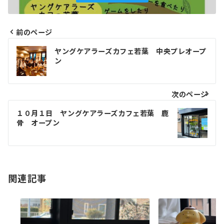
前のページ
投
ヤングケアラーズカフェ若葉 中央プレオープ
ン
稿
ナ
次のページ
ビ
１０月１日 ヤングケアラーズカフェ若葉 鹿
ゲ
骨 オープン
ー
シ
関連記事
ョ
ン